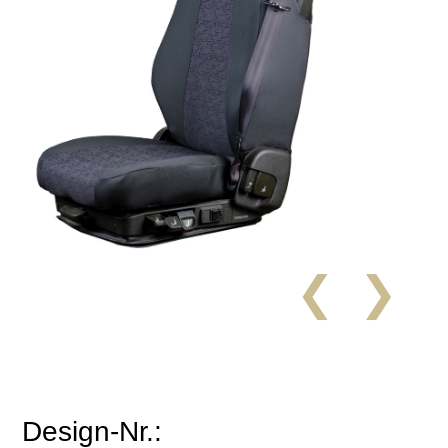
❮
❯
Design-Nr.: