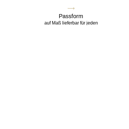
Passform
auf Maß lieferbar für jeden
Fahrzeugsitz
Spezial
ein rein textiler Schonbezug
Kontakt
E-mail
info@artgmbh.de
Telefon
+49 8721 78190-0
Fax
+49 8721 78190-22
Adresse
Karl-Rolle-Str. 43 / Block D