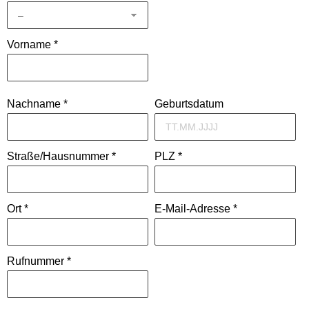
Vorname *
Nachname *
Geburtsdatum
Bitte lasse dieses Feld leer.
Straße/Hausnummer *
PLZ *
Ort *
E-Mail-Adresse *
Rufnummer *